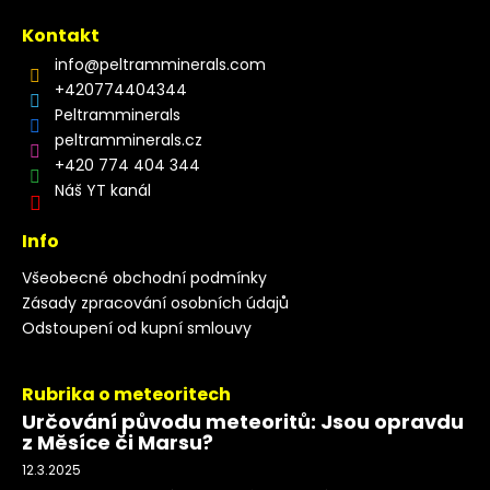
Kontakt
info
@
peltramminerals.com
+420774404344
Peltramminerals
peltramminerals.cz
+420 774 404 344
Náš YT kanál
Info
Všeobecné obchodní podmínky
Zásady zpracování osobních údajů
Odstoupení od kupní smlouvy
Rubrika o meteoritech
Určování původu meteoritů: Jsou opravdu
z Měsíce či Marsu?
12.3.2025