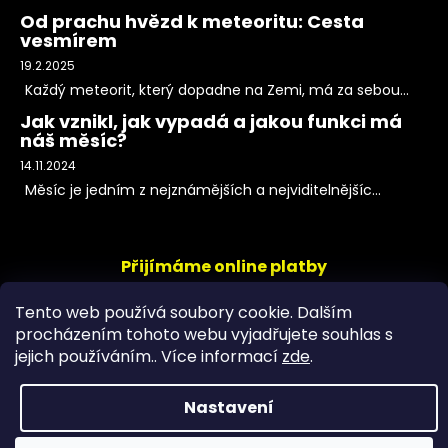
Od prachu hvězd k meteoritu: Cesta
vesmírem
19.2.2025
Každý meteorit, který dopadne na Zemi, má za sebou...
Jak vznikl, jak vypadá a jakou funkci má
náš měsíc?
14.11.2024
Měsíc je jedním z nejznámějších a nejviditelnějšíc...
Přijímáme online platby
Tento web používá soubory cookie. Dalším
procházením tohoto webu vyjadřujete souhlas s
jejich používáním.. Více informací
zde
.
Nastavení
Copyright 2026
PeltramMinerals
. Všechna práva