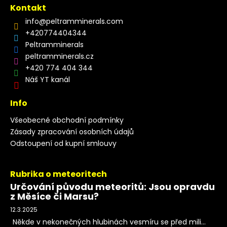
Kontakt
info
@
peltramminerals.com
+420774404344
Peltramminerals
peltramminerals.cz
+420 774 404 344
Náš YT kanál
Info
Všeobecné obchodní podmínky
Zásady zpracování osobních údajů
Odstoupení od kupní smlouvy
Rubrika o meteoritech
Určování původu meteoritů: Jsou opravdu
z Měsíce či Marsu?
12.3.2025
Někde v nekonečných hlubinách vesmíru se před mili...