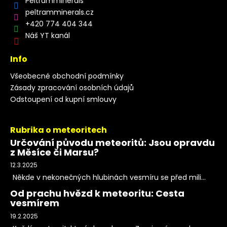
Peltramminerals
peltramminerals.cz
+420 774 404 344
Náš YT kanál
Info
Všeobecné obchodní podmínky
Zásady zpracování osobních údajů
Odstoupení od kupní smlouvy
Rubrika o meteoritech
Určování původu meteoritů: Jsou opravdu
z Měsíce či Marsu?
12.3.2025
Někde v nekonečných hlubinách vesmíru se před mili...
Od prachu hvězd k meteoritu: Cesta
vesmírem
19.2.2025