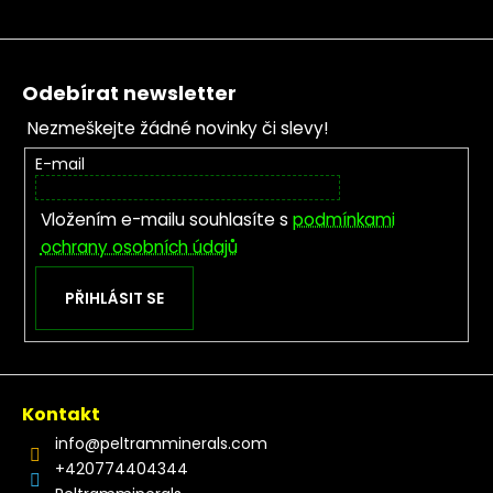
Zápatí
Odebírat newsletter
Nezmeškejte žádné novinky či slevy!
E-mail
Vložením e-mailu souhlasíte s
podmínkami
ochrany osobních údajů
PŘIHLÁSIT SE
Kontakt
info
@
peltramminerals.com
+420774404344