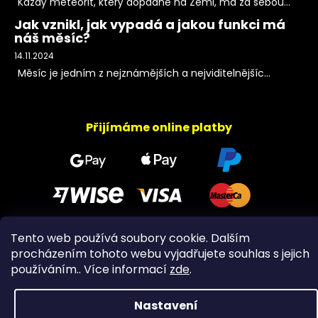
Každý meteorit, který dopadne na Zemi, má za sebou...
Jak vznikl, jak vypadá a jakou funkci má
náš měsíc?
14.11.2024
Měsíc je jedním z nejznámějších a nejviditelnějšíc...
Přijímáme online platby
Tento web používá soubory cookie. Dalším
Copyright 2026
PeltramMinerals
. Všechna práva
procházením tohoto webu vyjadřujete souhlas s jejich
vyhrazena.
používáním.. Více informací
zde
.
Nastavení