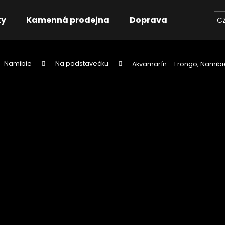
ky
Kamenná prodejna
Doprava
Kontakt
C
Namibie
Na podstavečku
Akvamarín – Erongo, Namibi