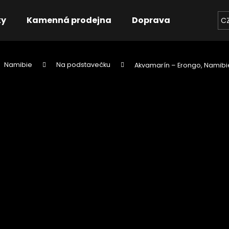
ky
Kamenná prodejna
Doprava
Kontakt
C
Namibie
Na podstavečku
Akvamarín – Erongo, Namibi