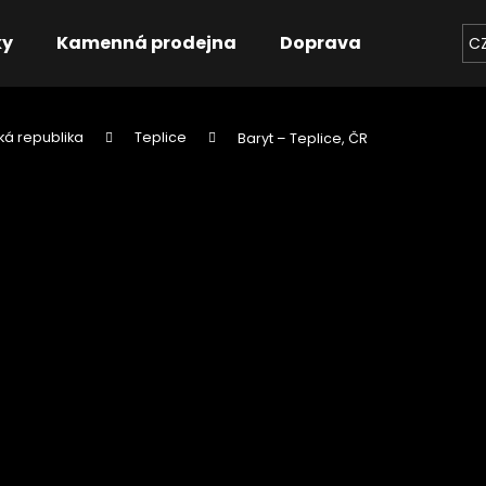
ky
Kamenná prodejna
Doprava
Kontakt
C
á republika
Teplice
Baryt – Teplice, ČR