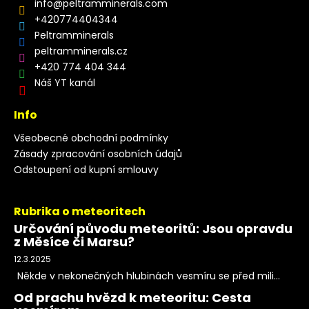
info
@
peltramminerals.com
+420774404344
Peltramminerals
peltramminerals.cz
+420 774 404 344
Náš YT kanál
Info
Všeobecné obchodní podmínky
Zásady zpracování osobních údajů
Odstoupení od kupní smlouvy
Rubrika o meteoritech
Určování původu meteoritů: Jsou opravdu
z Měsíce či Marsu?
12.3.2025
Někde v nekonečných hlubinách vesmíru se před mili...
Od prachu hvězd k meteoritu: Cesta