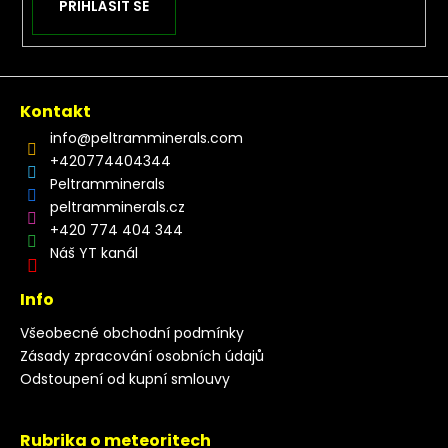
PŘIHLÁSIT SE
Kontakt
info
@
peltramminerals.com
+420774404344
Peltramminerals
peltramminerals.cz
+420 774 404 344
Náš YT kanál
Info
Všeobecné obchodní podmínky
Zásady zpracování osobních údajů
Odstoupení od kupní smlouvy
Rubrika o meteoritech