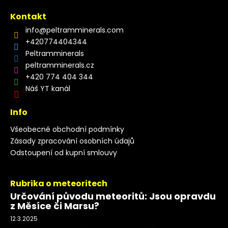
Kontakt
info
@
peltramminerals.com
+420774404344
Peltramminerals
peltramminerals.cz
+420 774 404 344
Náš YT kanál
Info
Všeobecné obchodní podmínky
Zásady zpracování osobních údajů
Odstoupení od kupní smlouvy
Rubrika o meteoritech
Určování původu meteoritů: Jsou opravdu
z Měsíce či Marsu?
12.3.2025