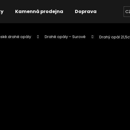
ky
Kamenná prodejna
Doprava
Kontakt
C
pské drahé opály
Drahé opály – Surové
Drahý opál 21,5c