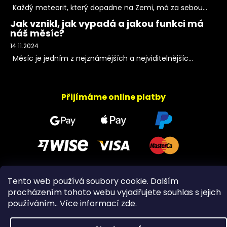
Každý meteorit, který dopadne na Zemi, má za sebou...
Jak vznikl, jak vypadá a jakou funkci má
náš měsíc?
14.11.2024
Měsíc je jedním z nejznámějších a nejviditelnějšíc...
Přijímáme online platby
Tento web používá soubory cookie. Dalším
Copyright 2026
PeltramMinerals
. Všechna práva
procházením tohoto webu vyjadřujete souhlas s jejich
vyhrazena.
používáním.. Více informací
zde
.