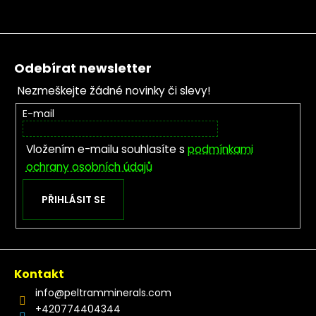
Zápatí
Odebírat newsletter
Nezmeškejte žádné novinky či slevy!
E-mail
Vložením e-mailu souhlasíte s
podmínkami
ochrany osobních údajů
PŘIHLÁSIT SE
Kontakt
info
@
peltramminerals.com
+420774404344