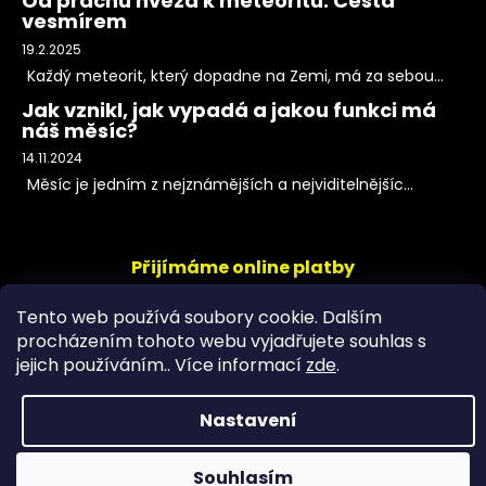
Od prachu hvězd k meteoritu: Cesta
vesmírem
19.2.2025
Každý meteorit, který dopadne na Zemi, má za sebou...
Jak vznikl, jak vypadá a jakou funkci má
náš měsíc?
14.11.2024
Měsíc je jedním z nejznámějších a nejviditelnějšíc...
Přijímáme online platby
Tento web používá soubory cookie. Dalším
procházením tohoto webu vyjadřujete souhlas s
jejich používáním.. Více informací
zde
.
Nastavení
Copyright 2026
PeltramMinerals
. Všechna práva
Souhlasím
vyhrazena.