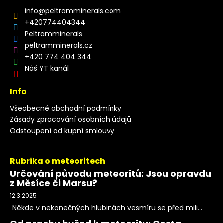
info
@
peltramminerals.com
+420774404344
Peltramminerals
peltramminerals.cz
+420 774 404 344
Náš YT kanál
Info
Všeobecné obchodní podmínky
Zásady zpracování osobních údajů
Odstoupení od kupní smlouvy
Rubrika o meteoritech
Určování původu meteoritů: Jsou opravdu
z Měsíce či Marsu?
12.3.2025
Někde v nekonečných hlubinách vesmíru se před mili...