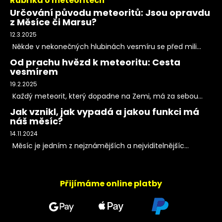
Rubrika o meteoritech
Určování původu meteoritů: Jsou opravdu
z Měsíce či Marsu?
12.3.2025
Někde v nekonečných hlubinách vesmíru se před mili...
Od prachu hvězd k meteoritu: Cesta
vesmírem
19.2.2025
Každý meteorit, který dopadne na Zemi, má za sebou...
Jak vznikl, jak vypadá a jakou funkci má
náš měsíc?
14.11.2024
Měsíc je jedním z nejznámějších a nejviditelnějšíc...
Přijímáme online platby