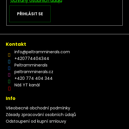
ochrany osobních údajů
PŘIHLÁSIT SE
Kontakt
info
@
peltramminerals.com
+420774404344
Peltramminerals
peltramminerals.cz
+420 774 404 344
Náš YT kanál
Info
Všeobecné obchodní podmínky
Zásady zpracování osobních údajů
Odstoupení od kupní smlouvy