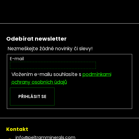
Zápatí
Odebírat newsletter
Nezmeškejte žádné novinky či slevy!
E-mail
Vložením e-mailu souhlasíte s
podmínkami
ochrany osobních údajů
PŘIHLÁSIT SE
Kontakt
info
@
peltramminerals.com