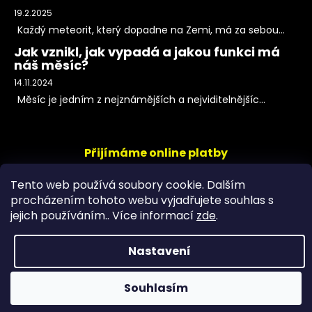
19.2.2025
Každý meteorit, který dopadne na Zemi, má za sebou...
Jak vznikl, jak vypadá a jakou funkci má
náš měsíc?
14.11.2024
Měsíc je jedním z nejznámějších a nejviditelnějšíc...
Přijímáme online platby
Tento web používá soubory cookie. Dalším
procházením tohoto webu vyjadřujete souhlas s
jejich používáním.. Více informací
zde
.
Nastavení
Copyright 2026
PeltramMinerals
. Všechna práva
Souhlasím
vyhrazena.