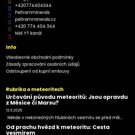
+420774404344
Peltramminerals
peltramminerals.cz
+420 774 404 344
Náš YT kanál
Info
Všeobecné obchodní podmínky
Zásady zpracování osobních údajů
Odstoupení od kupní smlouvy
Rubrika o meteoritech
Určování původu meteoritů: Jsou opravdu
z Měsíce či Marsu?
12.3.2025
Někde v nekonečných hlubinách vesmíru se před mili...
Od prachu hvězd k meteoritu: Cesta
vesmírem