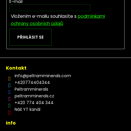
E-mail
Vložením e-mailu souhlasíte s
podmínkami
ochrany osobních údajů
PŘIHLÁSIT SE
Kontakt
info
@
peltramminerals.com
+420774404344
Peltramminerals
peltramminerals.cz
+420 774 404 344
Náš YT kanál
Info