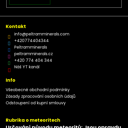
Kontakt
info
@
peltramminerals.com
+420774404344
Peltramminerals
peltramminerals.cz
+420 774 404 344
Náš YT kanál
Info
Všeobecné obchodní podmínky
Zásady zpracování osobních údajů
Odstoupení od kupní smlouvy
Rubrika o meteoritech
Určování původu meteoritů: Jsou opravdu