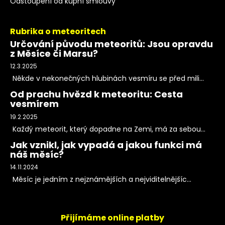
Odstoupení od kupní smlouvy
Rubrika o meteoritech
Určování původu meteoritů: Jsou opravdu
z Měsíce či Marsu?
12.3.2025
Někde v nekonečných hlubinách vesmíru se před mili...
Od prachu hvězd k meteoritu: Cesta
vesmírem
19.2.2025
Každý meteorit, který dopadne na Zemi, má za sebou...
Jak vznikl, jak vypadá a jakou funkci má
náš měsíc?
14.11.2024
Měsíc je jedním z nejznámějších a nejviditelnějšíc...
Přijímáme online platby