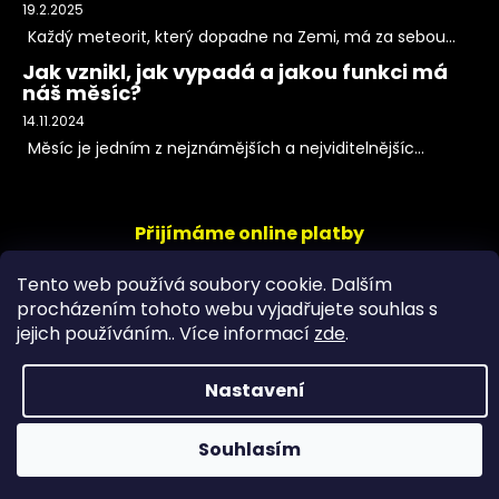
19.2.2025
Každý meteorit, který dopadne na Zemi, má za sebou...
Jak vznikl, jak vypadá a jakou funkci má
náš měsíc?
14.11.2024
Měsíc je jedním z nejznámějších a nejviditelnějšíc...
Přijímáme online platby
Tento web používá soubory cookie. Dalším
procházením tohoto webu vyjadřujete souhlas s
jejich používáním.. Více informací
zde
.
Nastavení
Copyright 2026
PeltramMinerals
. Všechna práva
Souhlasím
vyhrazena.