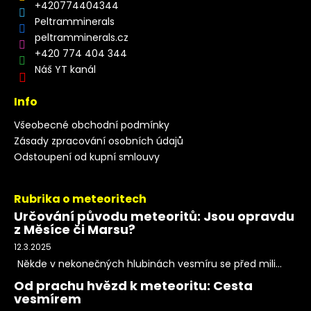
+420774404344
Peltramminerals
peltramminerals.cz
+420 774 404 344
Náš YT kanál
Info
Všeobecné obchodní podmínky
Zásady zpracování osobních údajů
Odstoupení od kupní smlouvy
Rubrika o meteoritech
Určování původu meteoritů: Jsou opravdu
z Měsíce či Marsu?
12.3.2025
Někde v nekonečných hlubinách vesmíru se před mili...
Od prachu hvězd k meteoritu: Cesta
vesmírem