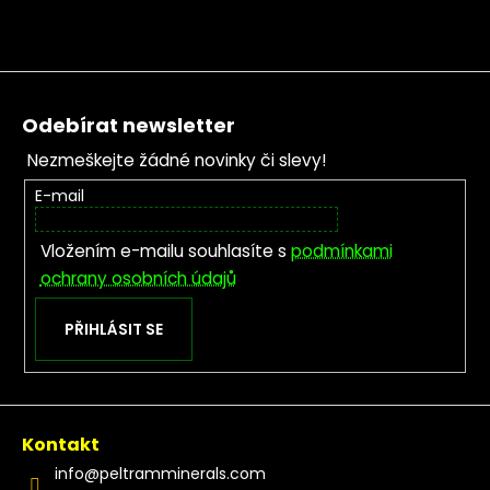
Zápatí
Odebírat newsletter
Nezmeškejte žádné novinky či slevy!
E-mail
Vložením e-mailu souhlasíte s
podmínkami
ochrany osobních údajů
PŘIHLÁSIT SE
Kontakt
info
@
peltramminerals.com