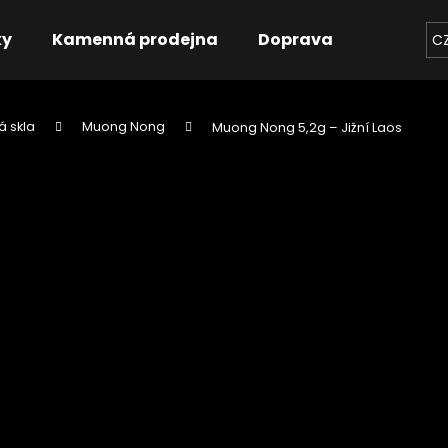
ky
Kamenná prodejna
Doprava
Kontakt
C
á skla
Muong Nong
Muong Nong 5,2g – Jižní Laos