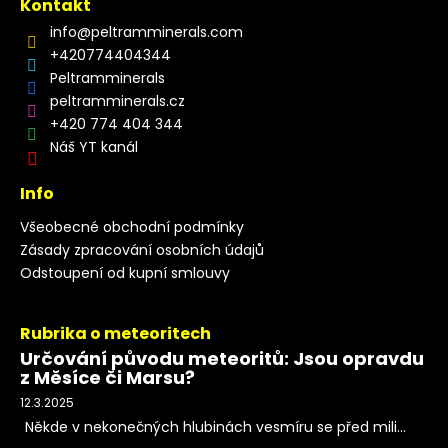
Kontakt
info
@
peltramminerals.com
+420774404344
Peltramminerals
peltramminerals.cz
+420 774 404 344
Náš YT kanál
Info
Všeobecné obchodní podmínky
Zásady zpracování osobních údajů
Odstoupení od kupní smlouvy
Rubrika o meteoritech
Určování původu meteoritů: Jsou opravdu
z Měsíce či Marsu?
12.3.2025
Někde v nekonečných hlubinách vesmíru se před mili...