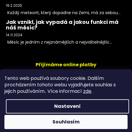
19.2.2025
Každý meteorit, který dopadne na Zemi, má za sebou...
Jak vznikl, jak vypadá a jakou funkci má
náš měsíc?
14.11.2024
Měsíc je jedním z nejznámějších a nejviditelnějšíc...
Přijímáme online platby
Tento web používá soubory cookie. Dalším
procházením tohoto webu vyjadřujete souhlas s
jejich používáním.. Více informací
zde
.
Nastavení
Copyright 2026
PeltramMinerals
. Všechna práva
Souhlasím
vyhrazena.