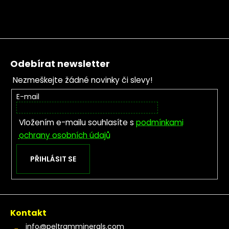
Zápatí
Odebírat newsletter
Nezmeškejte žádné novinky či slevy!
E-mail
Vložením e-mailu souhlasíte s
podmínkami
ochrany osobních údajů
PŘIHLÁSIT SE
Kontakt
info
@
peltramminerals.com