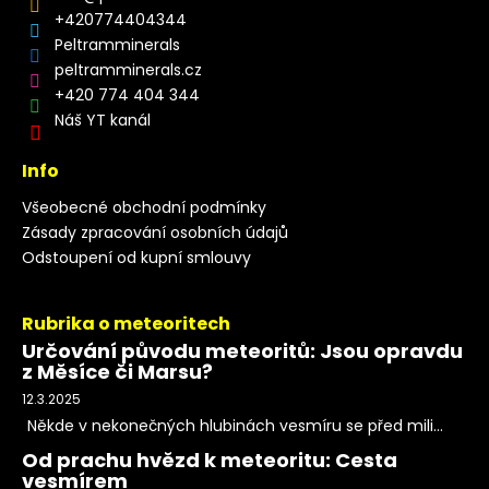
+420774404344
Peltramminerals
peltramminerals.cz
+420 774 404 344
Náš YT kanál
Info
Všeobecné obchodní podmínky
Zásady zpracování osobních údajů
Odstoupení od kupní smlouvy
Rubrika o meteoritech
Určování původu meteoritů: Jsou opravdu
z Měsíce či Marsu?
12.3.2025
Někde v nekonečných hlubinách vesmíru se před mili...
Od prachu hvězd k meteoritu: Cesta
vesmírem