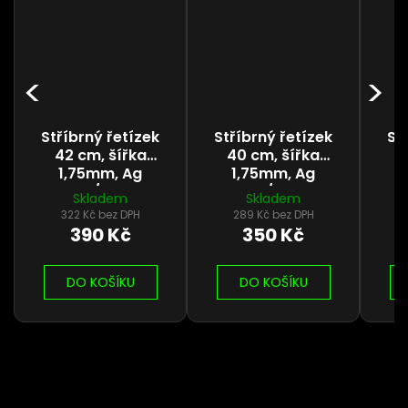
Stříbrný řetízek
Stříbrný řetízek
St
42 cm, šířka
40 cm, šířka
4
1,75mm, Ag
1,75mm, Ag
925/1000
925/1000
Skladem
Skladem
322 Kč bez DPH
289 Kč bez DPH
390 Kč
350 Kč
DO KOŠÍKU
DO KOŠÍKU