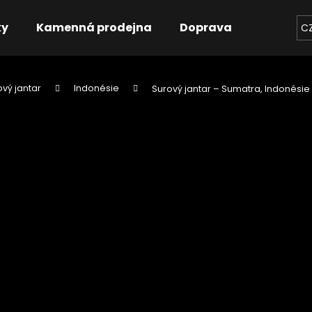
ky
Kamenná prodejna
Doprava
Kontakt
C
ový jantar
Indonésie
Surový jantar – Sumatra, Indonésie