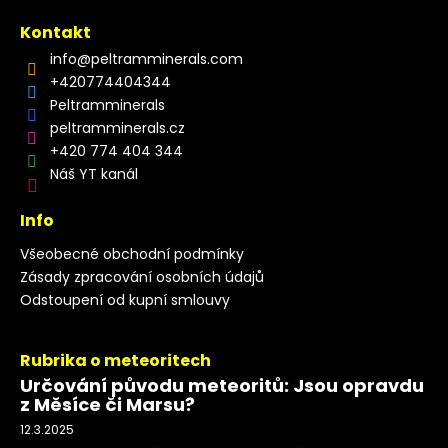
Kontakt
info
@
peltramminerals.com
+420774404344
Peltramminerals
peltramminerals.cz
+420 774 404 344
Náš YT kanál
Info
Všeobecné obchodní podmínky
Zásady zpracování osobních údajů
Odstoupení od kupní smlouvy
Rubrika o meteoritech
Určování původu meteoritů: Jsou opravdu
z Měsíce či Marsu?
12.3.2025