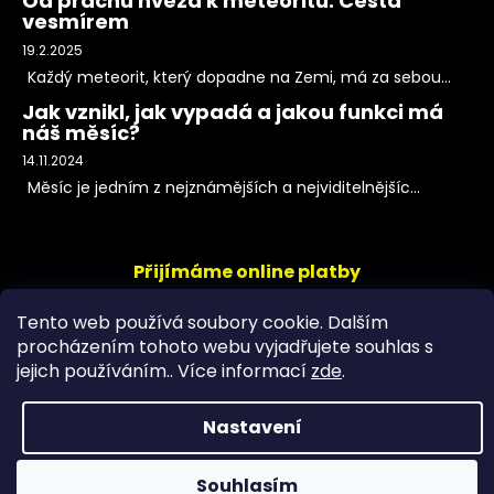
Od prachu hvězd k meteoritu: Cesta
vesmírem
19.2.2025
Každý meteorit, který dopadne na Zemi, má za sebou...
Jak vznikl, jak vypadá a jakou funkci má
náš měsíc?
14.11.2024
Měsíc je jedním z nejznámějších a nejviditelnějšíc...
Přijímáme online platby
Tento web používá soubory cookie. Dalším
procházením tohoto webu vyjadřujete souhlas s
jejich používáním.. Více informací
zde
.
Nastavení
Copyright 2026
PeltramMinerals
. Všechna práva
Souhlasím
vyhrazena.