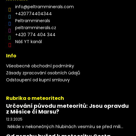
info
@
peltramminerals.com
+420774404344
Peltramminerals
peltramminerals.cz
+420 774 404 344
Náš YT kanál
Info
Všeobecné obchodní podmínky
Zásady zpracování osobních údajů
Odstoupení od kupní smlouvy
Rubrika o meteoritech
Určování původu meteoritů: Jsou opravdu
z Měsíce či Marsu?
12.3.2025
Někde v nekonečných hlubinách vesmíru se před mili...