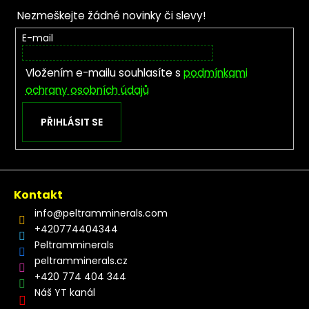
Nezmeškejte žádné novinky či slevy!
E-mail
Vložením e-mailu souhlasíte s
podmínkami
ochrany osobních údajů
PŘIHLÁSIT SE
Kontakt
info
@
peltramminerals.com
+420774404344
Peltramminerals
peltramminerals.cz
+420 774 404 344
Náš YT kanál