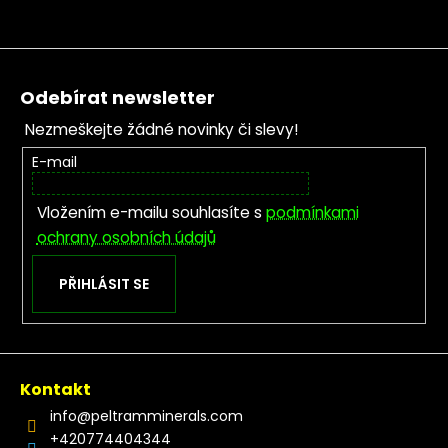
Zápatí
Odebírat newsletter
Nezmeškejte žádné novinky či slevy!
E-mail
Vložením e-mailu souhlasíte s
podmínkami
ochrany osobních údajů
PŘIHLÁSIT SE
Kontakt
info
@
peltramminerals.com
+420774404344