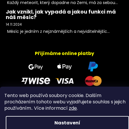
Každý meteorit, který dopadne na Zemi, má za sebou...
Jak vznikl, jak vypadá a jakou funkci má
náš měsíc?
14.11.2024
Měsíc je jedním z nejznámějších a nejviditelnějšíc...
Přijímáme online platby
Tento web používá soubory cookie. Dalším
procházením tohoto webu vyjadřujete souhlas s jejich
Copyright 2026
PeltramMinerals
. Všechna práva
používáním.. Více informací
zde
.
vyhrazena.
Nastavení