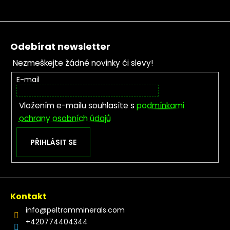
Zápatí
Odebírat newsletter
Nezmeškejte žádné novinky či slevy!
E-mail
Vložením e-mailu souhlasíte s
podmínkami
ochrany osobních údajů
PŘIHLÁSIT SE
Kontakt
info
@
peltramminerals.com
+420774404344