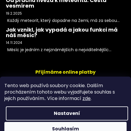
Od prachu hvězd k meteoritu: Cesta
vesmírem
19.2.2025
Každý meteorit, který dopadne na Zemi, má za sebou...
Jak vznikl, jak vypadá a jakou funkci má
náš měsíc?
14.11.2024
Měsíc je jedním z nejznámějších a nejviditelnějšíc...
Přijímáme online platby
Tento web používá soubory cookie. Dalším
procházením tohoto webu vyjadřujete souhlas s
jejich používáním.. Více informací
zde
.
Nastavení
Copyright 2026
PeltramMinerals
. Všechna práva
Souhlasím
vyhrazena.