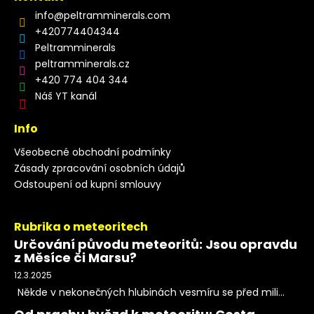
info
@
peltramminerals.com
+420774404344
Peltramminerals
peltramminerals.cz
+420 774 404 344
Náš YT kanál
Info
Všeobecné obchodní podmínky
Zásady zpracování osobních údajů
Odstoupení od kupní smlouvy
Rubrika o meteoritech
Určování původu meteoritů: Jsou opravdu
z Měsíce či Marsu?
12.3.2025
Někde v nekonečných hlubinách vesmíru se před mili...