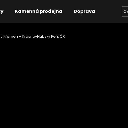
ky
Kamenná prodejna
Doprava
Kontakt
C
it, Křemen – Krásno-Hubský Peň, ČR