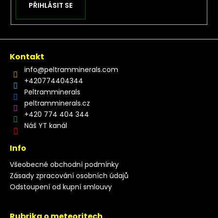
PŘIHLÁSIT SE
Kontakt
info
@
peltramminerals.com
+420774404344
Peltramminerals
peltramminerals.cz
+420 774 404 344
Náš YT kanál
Info
Všeobecné obchodní podmínky
Zásady zpracování osobních údajů
Odstoupení od kupní smlouvy
Rubrika o meteoritech