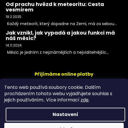
Od prachu hvězd k meteoritu: Cesta
vesmírem
19.2.2025
Každý meteorit, který dopadne na Zemi, má za sebou...
Jak vznikl, jak vypadá a jakou funkci má
náš měsíc?
14.11.2024
Měsíc je jedním z nejznámějších a nejviditelnějšíc...
Přijímáme online platby
Tento web používá soubory cookie. Dalším
procházením tohoto webu vyjadřujete souhlas s
jejich používáním.. Více informací
zde
.
Nastavení
Copyright 2026
PeltramMinerals
. Všechna práva