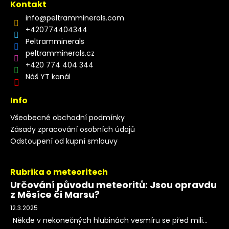
Kontakt
info
@
peltramminerals.com
+420774404344
Peltramminerals
peltramminerals.cz
+420 774 404 344
Náš YT kanál
Info
Všeobecné obchodní podmínky
Zásady zpracování osobních údajů
Odstoupení od kupní smlouvy
Rubrika o meteoritech
Určování původu meteoritů: Jsou opravdu
z Měsíce či Marsu?
12.3.2025
Někde v nekonečných hlubinách vesmíru se před mili...