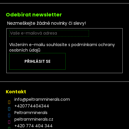
Zápatí
Odebírat newsletter
Nezmeškejte žádné novinky či slevy!
Vložením e-mailu souhlasíte s
podmínkami ochrany
osobních údajů
PŘIHLÁSIT SE
Kontakt
info
@
peltramminerals.com
+420774404344
Peltramminerals
peltramminerals.cz
+420 774 404 344