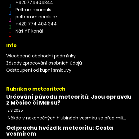
+420774404344
Peltramminerals
peltramminerals.cz
+420 774 404 344
Náš YT kanál
Info
Všeobecné obchodní podmínky
Zásady zpracování osobních údajů
Odstoupení od kupní smlouvy
Rubrika o meteoritech
Určování původu meteoritů: Jsou opravdu
z Měsíce či Marsu?
12.3.2025
Někde v nekonečných hlubinách vesmíru se před mili...
Od prachu hvězd k meteoritu: Cesta
vesmírem