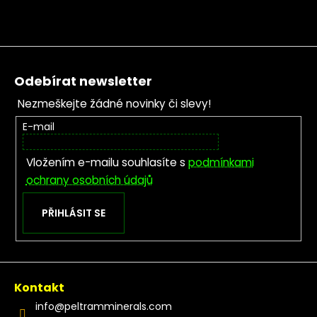
Zápatí
Odebírat newsletter
Nezmeškejte žádné novinky či slevy!
E-mail
Vložením e-mailu souhlasíte s
podmínkami
ochrany osobních údajů
PŘIHLÁSIT SE
Kontakt
info
@
peltramminerals.com