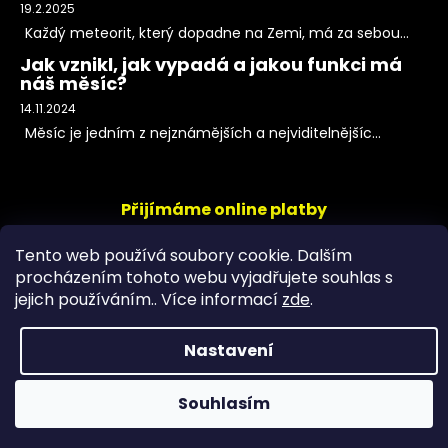
19.2.2025
Každý meteorit, který dopadne na Zemi, má za sebou...
Jak vznikl, jak vypadá a jakou funkci má
náš měsíc?
14.11.2024
Měsíc je jedním z nejznámějších a nejviditelnějšíc...
Přijímáme online platby
Tento web používá soubory cookie. Dalším
procházením tohoto webu vyjadřujete souhlas s
jejich používáním.. Více informací
zde
.
Nastavení
Copyright 2026
PeltramMinerals
. Všechna práva
Souhlasím
vyhrazena.