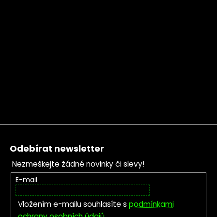
Zápatí
Odebírat newsletter
Nezmeškejte žádné novinky či slevy!
E-mail
Vložením e-mailu souhlasíte s
podmínkami
ochrany osobních údajů