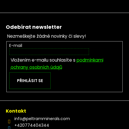
Zápatí
Odebírat newsletter
Nezmeškejte žádné novinky či slevy!
E-mail
Vložením e-mailu souhlasíte s
podmínkami
ochrany osobních údajů
PŘIHLÁSIT SE
Kontakt
info
@
peltramminerals.com
+420774404344