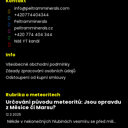
Kontakt
info
@
peltramminerals.com
+420774404344
Peltramminerals
peltramminerals.cz
+420 774 404 344
Náš YT kanál
Info
Všeobecné obchodní podmínky
Zásady zpracování osobních údajů
Odstoupení od kupní smlouvy
Rubrika o meteoritech
Určování původu meteoritů: Jsou opravdu
z Měsíce či Marsu?
12.3.2025
Někde v nekonečných hlubinách vesmíru se před mili...