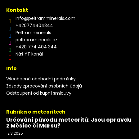
Kontakt
info
@
peltramminerals.com
+420774404344
Peltramminerals
peltramminerals.cz
+420 774 404 344
Náš YT kanál
Info
Všeobecné obchodní podmínky
Zásady zpracování osobních údajů
Odstoupení od kupní smlouvy
Rubrika o meteoritech
Určování původu meteoritů: Jsou opravdu
z Měsíce či Marsu?
12.3.2025