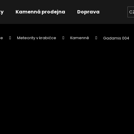
ky
Kamenná prodejna
Doprava
Kontakt
C
ce
Meteority v krabičce
Kamenné
Gadamis 004