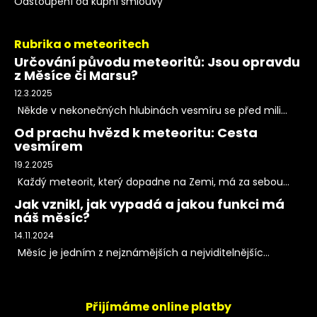
Odstoupení od kupní smlouvy
Rubrika o meteoritech
Určování původu meteoritů: Jsou opravdu
z Měsíce či Marsu?
12.3.2025
Někde v nekonečných hlubinách vesmíru se před mili...
Od prachu hvězd k meteoritu: Cesta
vesmírem
19.2.2025
Každý meteorit, který dopadne na Zemi, má za sebou...
Jak vznikl, jak vypadá a jakou funkci má
náš měsíc?
14.11.2024
Měsíc je jedním z nejznámějších a nejviditelnějšíc...
Přijímáme online platby