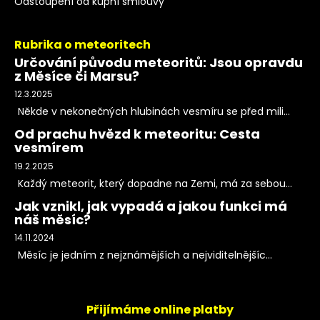
Odstoupení od kupní smlouvy
Rubrika o meteoritech
Určování původu meteoritů: Jsou opravdu
z Měsíce či Marsu?
12.3.2025
Někde v nekonečných hlubinách vesmíru se před mili...
Od prachu hvězd k meteoritu: Cesta
vesmírem
19.2.2025
Každý meteorit, který dopadne na Zemi, má za sebou...
Jak vznikl, jak vypadá a jakou funkci má
náš měsíc?
14.11.2024
Měsíc je jedním z nejznámějších a nejviditelnějšíc...
Přijímáme online platby