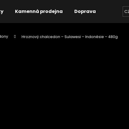
ky
Kamenná prodejna
Doprava
Kontakt
C
dony
Hroznový chalcedon – Sulawesi – Indonésie – 480g