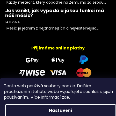
Každý meteorit, který dopadne na Zemi, má za sebou...
Jak vznikl, jak vypadá a jakou funkci má
náš měsíc?
14.11.2024
Měsíc je jedním z nejznámějších a nejviditelnějšíc...
Přijímáme online platby
Tento web používá soubory cookie. Dalším
procházením tohoto webu vyjadřujete souhlas s jejich
Copyright 2026
PeltramMinerals
. Všechna práva
používáním.. Více informací
zde
.
vyhrazena.
Nastavení