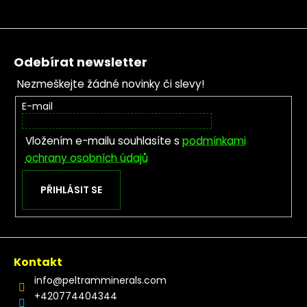
Zápatí
Odebírat newsletter
Nezmeškejte žádné novinky či slevy!
E-mail
Vložením e-mailu souhlasíte s
podmínkami
ochrany osobních údajů
PŘIHLÁSIT SE
Kontakt
info
@
peltramminerals.com
+420774404344