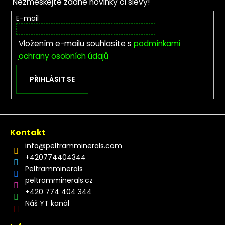
Nezmeškejte žádné novinky či slevy!
E-mail
Vložením e-mailu souhlasíte s
podmínkami
ochrany osobních údajů
PŘIHLÁSIT SE
Kontakt
info
@
peltramminerals.com
+420774404344
Peltramminerals
peltramminerals.cz
+420 774 404 344
Náš YT kanál