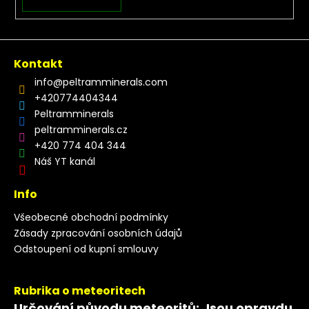
Kontakt
info
@
peltramminerals.com
+420774404344
Peltramminerals
peltramminerals.cz
+420 774 404 344
Náš YT kanál
Info
Všeobecné obchodní podmínky
Zásady zpracování osobních údajů
Odstoupení od kupní smlouvy
Rubrika o meteoritech
Určování původu meteoritů: Jsou opravdu