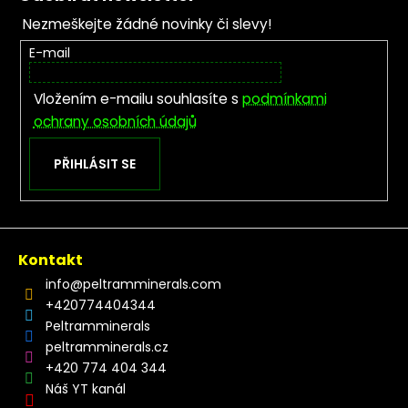
Nezmeškejte žádné novinky či slevy!
E-mail
Vložením e-mailu souhlasíte s
podmínkami
ochrany osobních údajů
PŘIHLÁSIT SE
Kontakt
info
@
peltramminerals.com
+420774404344
Peltramminerals
peltramminerals.cz
+420 774 404 344
Náš YT kanál