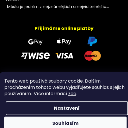
Měsíc je jedním z nejznámějších a nejviditelnějšíc...
Přijímáme online platby
Copyright 2026
PeltramMinerals
. Všechna práva
Tento web používá soubory cookie. Dalším
vyhrazena.
procházením tohoto webu vyjadřujete souhlas s jejich
používáním.. Více informací
zde
.
Nastavení
Souhlasím