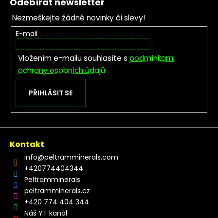
Odebírat newsletter
Nezmeškejte žádné novinky či slevy!
E-mail
Vložením e-mailu souhlasíte s
podmínkami
ochrany osobních údajů
PŘIHLÁSIT SE
Kontakt
info
@
peltramminerals.com
+420774404344
Peltramminerals
peltramminerals.cz
+420 774 404 344
Náš YT kanál