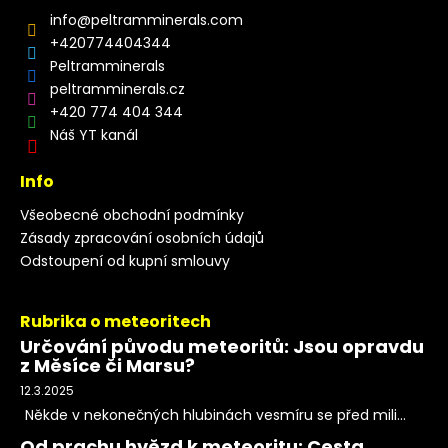
info
@
peltramminerals.com
+420774404344
Peltramminerals
peltramminerals.cz
+420 774 404 344
Náš YT kanál
Info
Všeobecné obchodní podmínky
Zásady zpracování osobních údajů
Odstoupení od kupní smlouvy
Rubrika o meteoritech
Určování původu meteoritů: Jsou opravdu
z Měsíce či Marsu?
12.3.2025
Někde v nekonečných hlubinách vesmíru se před mili...
Od prachu hvězd k meteoritu: Cesta