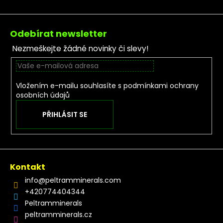
Zápatí
Odebírat newsletter
Nezmeškejte žádné novinky či slevy!
Vložením e-mailu souhlasíte s
podmínkami ochrany
osobních údajů
PŘIHLÁSIT SE
Kontakt
info
@
peltramminerals.com
+420774404344
Peltramminerals
peltramminerals.cz