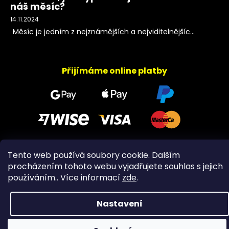
náš měsíc?
14.11.2024
Měsíc je jedním z nejznámějších a nejviditelnějšíc...
Přijímáme online platby
Tento web používá soubory cookie. Dalším
Copyright 2026
PeltramMinerals
. Všechna práva
procházením tohoto webu vyjadřujete souhlas s jejich
vyhrazena.
používáním.. Více informací
zde
.
Nastavení