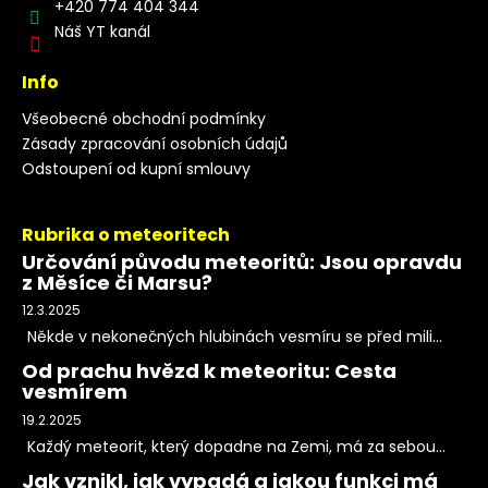
+420 774 404 344
Náš YT kanál
Info
Všeobecné obchodní podmínky
Zásady zpracování osobních údajů
Odstoupení od kupní smlouvy
Rubrika o meteoritech
Určování původu meteoritů: Jsou opravdu
z Měsíce či Marsu?
12.3.2025
Někde v nekonečných hlubinách vesmíru se před mili...
Od prachu hvězd k meteoritu: Cesta
vesmírem
19.2.2025
Každý meteorit, který dopadne na Zemi, má za sebou...
Jak vznikl, jak vypadá a jakou funkci má